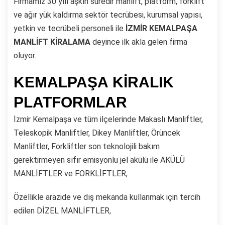
Firmamız 30 yılı aşkın süredir manlift, platform, forklift
ve ağır yük kaldırma sektör tecrübesi, kurumsal yapısı,
yetkin ve tecrübeli personeli ile
İZMİR KEMALPAŞA
MANLİFT KİRALAMA
deyince ilk akla gelen firma
oluyor.
KEMALPAŞA KİRALIK
PLATFORMLAR
İzmir Kemalpaşa ve tüm ilçelerinde Makaslı Manliftler,
Teleskopik Manliftler, Dikey Manliftler, Örüncek
Manliftler, Forkliftler son teknolojili bakım
gerektirmeyen sıfır emisyonlu jel akülü ile AKÜLÜ
MANLİFTLER ve FORKLİFTLER,
Özellikle arazide ve dış mekanda kullanmak için tercih
edilen DİZEL MANLİFTLER,