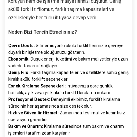
koruyun hem de işletme maliyetlerinizi düşürün. Geniş
akülü forklift filomuz, farklı taşıma kapasiteleri ve
özellikleriyle her türlü ihtiyaca cevap verir.
Neden Bizi Tercih Etmelisiniz?
Çevre Dostu:
Sıfır emisyonlu akülü forkliftlerimizle çevreye
duyarlı bir işletme olduğunuzu gösterin.
Ekonomik:
Düşük enerji tüketimi ve bakım maliyetleriyle uzun
vadede tasarruf sağlayın.
Geniş Filo:
Farklı taşıma kapasiteleri ve özelliklere sahip geniş
kiralık akülü forklift seçenekleri.
Esnek Kiralama Seçenekleri:
İhtiyacınıza göre günlük,
haftalık, aylık veya yıllık akülü forklift kiralama imkanı.
Profesyonel Destek:
Deneyimli ekibimiz, forklift kiralama
sürecinin her aşamasında size destek olur.
Hızlı ve Güvenilir Hizmet:
Zamanında teslimat ve kesintisiz
operasyon garantisi.
Bakım ve Onarım:
Kiralama süresince tüm bakım ve onarım
işlemleri tarafımızdan karşılanır.