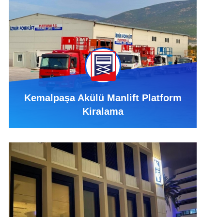
Kemalpaşa Akülü Manlift Platform
Kiralama
Kemalpaşa Akülü Manlift Platform Kiralama