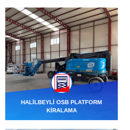
HALİLBEYLİ OSB PLATFORM
KİRALAMA
HALİLBEYLİ OSB PLATFORM KİRALAMA