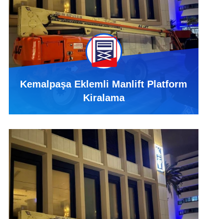
Kemalpaşa Eklemli Manlift Platform
Kiralama
Kemalpaşa Eklemli Manlift Platform Kiralama